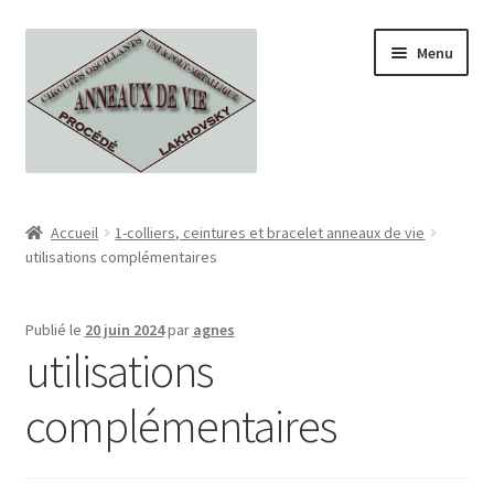
Aller
Aller
Menu
à
au
la
contenu
navigation
Accueil
Accueil
1-colliers, ceintures et bracelet anneaux de vie
utilisations complémentaires
Boutique
Tous nos produits
Publié le
20 juin 2024
par
agnes
utilisations
CGV
complémentaires
contact
Georges et Serge lakhovsky