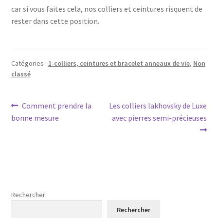
car si vous faites cela, nos colliers et ceintures risquent de
rester dans cette position.
Catégories :
1-colliers, ceintures et bracelet anneaux de vie
,
Non
classé
Navigation
Article
Article
Comment prendre la
Les colliers lakhovsky de Luxe
précédent :
suivant :
bonne mesure
avec pierres semi-précieuses
de
l’article
Rechercher
Rechercher