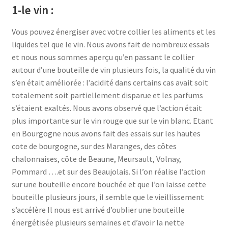
1-le vin :
Mentions légales
Vous pouvez énergiser avec votre collier les aliments et les
liquides tel que le vin. Nous avons fait de nombreux essais
Mon compte
et nous nous sommes aperçu qu’en passant le collier
autour d’une bouteille de vin plusieurs fois, la qualité du vin
Panier
s’en était améliorée : l’acidité dans certains cas avait soit
totalement soit partiellement disparue et les parfums
Politique de confidentialité
s’étaient exaltés. Nous avons observé que l’action était
plus importante sur le vin rouge que sur le vin blanc. Etant
en Bourgogne nous avons fait des essais sur les hautes
Validation de la commande
cote de bourgogne, sur des Maranges, des côtes
chalonnaises, côte de Beaune, Meursault, Volnay,
Pommard ….et sur des Beaujolais. Si l’on réalise l’action
sur une bouteille encore bouchée et que l’on laisse cette
bouteille plusieurs jours, il semble que le vieillissement
s’accélère Il nous est arrivé d’oublier une bouteille
énergétisée plusieurs semaines et d’avoir la nette