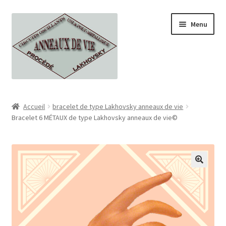
Aller
Aller
Menu
à
au
la
contenu
navigation
Accueil
Accueil
bracelet de type Lakhovsky anneaux de vie
Bracelet 6 MÉTAUX de type Lakhovsky anneaux de vie©
Boutique
Tous nos produits
CGV
contact
Georges et Serge lakhovsky