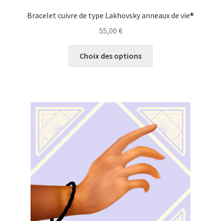
Bracelet cuivre de type Lakhovsky anneaux de vie®
55,00
€
Ce
Choix des options
produit
a
plusieurs
variations.
Les
options
peuvent
être
choisies
sur
la
page
du