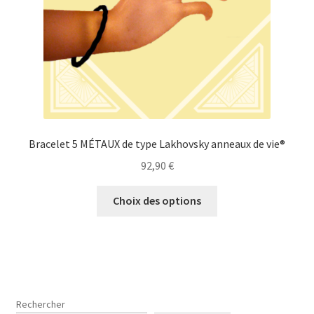
la
page
du
produit
Bracelet 5 MÉTAUX de type Lakhovsky anneaux de vie®
92,90
€
Ce
Choix des options
produit
a
plusieurs
variations.
Les
options
Rechercher