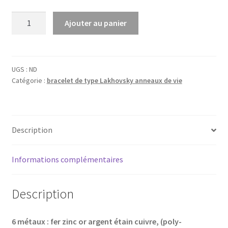
quantité
Ajouter au panier
de
Bracelet
6
MÉTAUX
UGS :
ND
Catégorie :
bracelet de type Lakhovsky anneaux de vie
de
type
Lakhovsky
anneaux
Description
de
vie©
Informations complémentaires
Description
6 métaux : fer zinc or argent étain
cuivre, (poly-