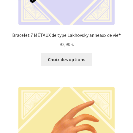
produit
Bracelet 7 MÉTAUX de type Lakhovsky anneaux de vie®
92,90
€
Ce
Choix des options
produit
a
plusieurs
variations.
Les
options
peuvent
être
choisies
sur