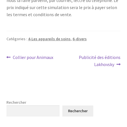
nous la faire parvenir, par courriel, lettre ou téléphone. Le
prix indiqué sur cette simulation sera le prix à payer selon
les termes et conditions de vente.
Catégories :
4-Les appareils de soins
,
6-divers
Navigation
Article
Article
Collier pour Animaux
Publicité des éditions
précédent :
suivant :
Lakhovsky
de
l’article
Rechercher
Rechercher