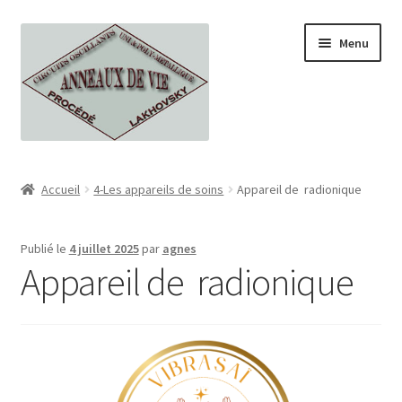
Aller
Aller
Menu
à
au
la
contenu
navigation
Accueil
Accueil
4-Les appareils de soins
Appareil de radionique
Boutique
Publié le
4 juillet 2025
par
agnes
Tous nos produits
Appareil de radionique
CGV
contact
Georges et Serge lakhovsky