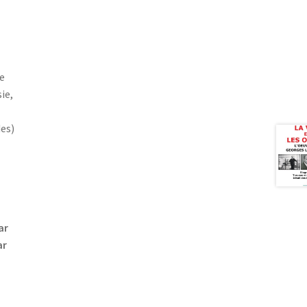
e
ie,
des)
ar
ar