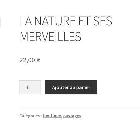
LA NATURE ET SES
MERVEILLES
22,00
€
quantité
Ajouter au panier
de
LA
NATURE
ET
Catégories :
boutique
,
ouvrages
SES
MERVEILLES