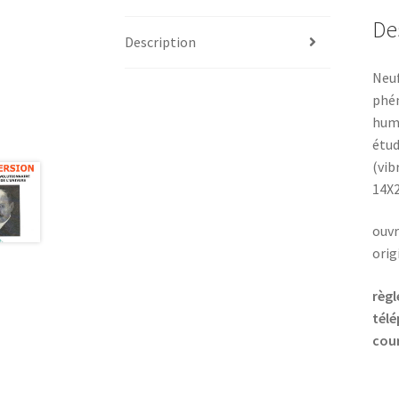
De
Description
Neuf
phén
huma
étud
(vib
14X2
ouvr
orig
règl
télé
cour