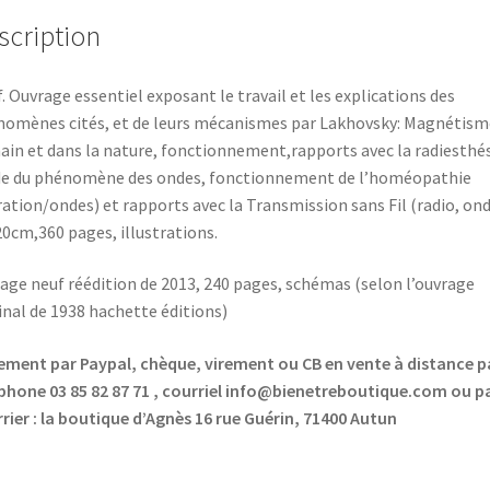
scription
. Ouvrage essentiel exposant le travail et les explications des
omènes cités, et de leurs mécanismes par Lakhovsky: Magnétism
in et dans la nature, fonctionnement,rapports avec la radiesthés
e du phénomène des ondes, fonctionnement de l’homéopathie
ration/ondes) et rapports avec la Transmission sans Fil (radio, on
0cm,360 pages, illustrations.
age neuf réédition de 2013, 240 pages, schémas (selon l’ouvrage
inal de 1938 hachette éditions)
ement par Paypal, chèque, virement ou CB en vente à distance
p
phone 03 85 82 87 71 , courriel info@bienetreboutique.com ou p
rier : la boutique d’Agnès 16 rue Guérin, 71400 Autun