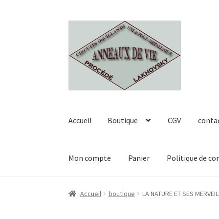
Aller
Aller
à
au
la
contenu
navigation
Accueil
Boutique
CGV
conta
Mon compte
Panier
Politique de co
Accueil
Boutique
CGV
contact
Georges et Ser
Accueil
boutique
LA NATURE ET SES MERVEI
Politique de confidentialité
Validation de l