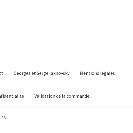
ct
Georges et Serge lakhovsky
Mentions légales
nfidentialité
Validation de la commande
ge lakhovsky
Mentions légales
Mon compte
Panier
LLES
a commande