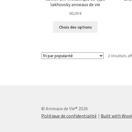
lakhovsky anneaux de vie
60,00
€
Ce
Choix des options
produit
a
plusieurs
variations.
2 résultats af
Les
options
peuvent
être
choisies
sur
la
page
© Anneaux de Vie® 2026
du
produit
Politique de confidentialité
Built with Wo