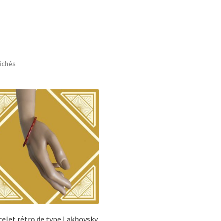
Trié
fichés
par
popularité
celet rétro de type Lakhovsky