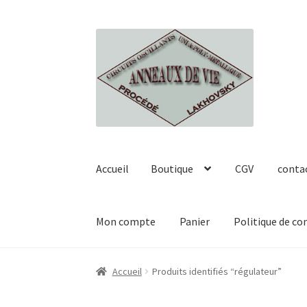
Aller
Aller
à
au
la
contenu
navigation
Accueil
Boutique
CGV
conta
Mon compte
Panier
Politique de co
Accueil
Boutique
CGV
contact
Georges et Ser
Accueil
Produits identifiés “régulateur”
Politique de confidentialité
Validation de l