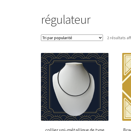
régulateur
2 résultats af
collier uni-métallique de type
Bra