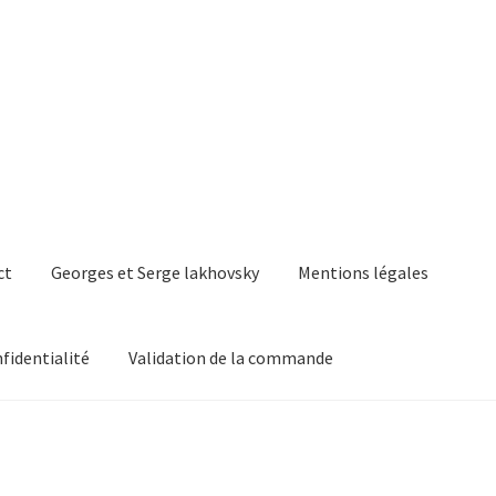
ct
Georges et Serge lakhovsky
Mentions légales
nfidentialité
Validation de la commande
ge lakhovsky
Mentions légales
Mon compte
Panier
a commande